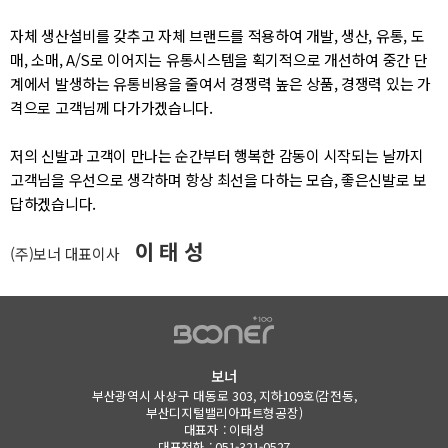
자체 생산설비를 갖추고 자체 브랜드를 적용하여 개발, 생산, 유통,
도
매, 소매, A/S로 이어지는 유통시스템을 획기적으로 개선하여
중간 단
계에서 발생하는 유통비용을 줄여서 경쟁력 높은 상품,
경쟁력 있는 가
격으로 고객님께 다가가겠습니다.
저의 신발과 고객이 만나는 순간부터 행복한 감동이 시작되는 날까지
고객님을 우선으로 생각하며 항상 최선을 다하는 모습, 좋은신발로
보
답하겠습니다.
이 태 성
(주)보너 대표이사
보너
부산광역시 사상구 대동로 303, 지하109호(감전동,
부산디지털밸리아파트형공장)
대표자 : 이태성
대표전화 : 051-321-0527