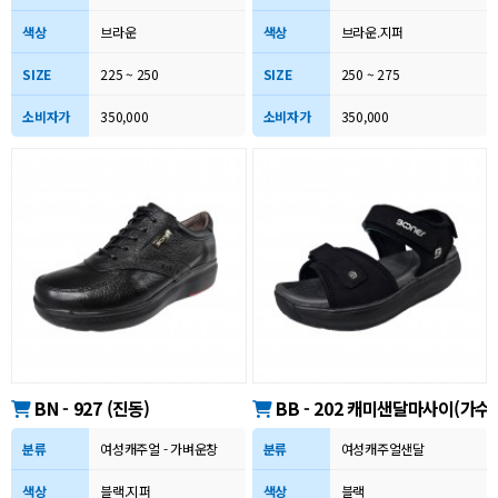
색상
브라운
색상
브라운.지퍼
SIZE
225 ~ 250
SIZE
250 ~ 275
소비자가
350,000
소비자가
350,000
BN - 927 (진동)
BB - 202 캐미샌달마사이(가
분류
여성캐주얼 - 가벼운창
분류
여성캐주얼샌달
색상
블랙.지퍼
색상
블랙