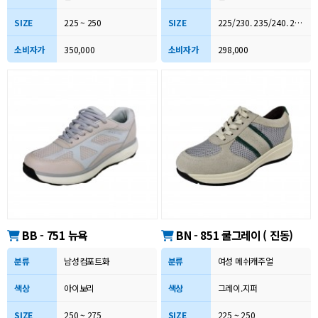
SIZE
225 ~ 250
SIZE
225/230. 235/240. 245/250 소. 중. 대
소비자가
350,000
소비자가
298,000
BB - 751 뉴욕
BN - 851 쿨그레이 ( 진동)
분류
남성컴포트화
분류
여성 메쉬캐주얼
색상
아이보리
색상
그레이.지퍼
SIZE
250 ~ 275
SIZE
225 ~ 250