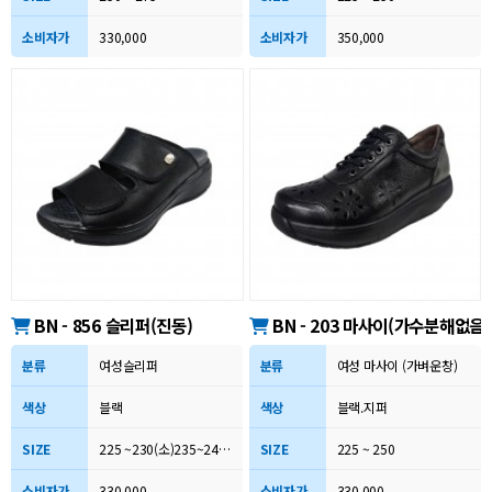
소비자가
330,000
소비자가
350,000
BN - 856 슬리퍼(진동)
BN - 203 마사이(가수분해없음)
분류
여성슬리퍼
분류
여성 마사이 (가벼운창)
색상
블랙
색상
블랙.지퍼
SIZE
225 ~230(소)235~240(중)245~250(대)
SIZE
225 ~ 250
소비자가
330,000
소비자가
330,000