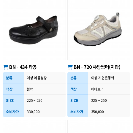
BN - 434 타공
BN - 720 샤방썸머(지압)
분류
여성 여름정장
분류
여성 지압운동화
색상
블랙
색상
아이보리
SIZE
225 ~ 250
SIZE
225 ~ 250
소비자가
330,000
소비자가
350,000