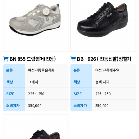
BN 855 드림썸머(진동)
BB - 926 ( 진동신발)정찰가
분류
여성진동쿨운동화
분류
여성 진동캐주얼
색상
그레이
색상
블랙.지퍼
SIZE
225 ~ 250
SIZE
225 ~250
소비자가
350,000
소비자가
350,000